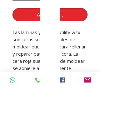
Add to Cart
Las láminas y barras utility wzx
son ceras suaves y fáciles de
moldear que se usan para rellenar
y reparar patrones de cera. La
cera roja suave y fácil de moldear
se adhiere a prácticamente
cualquier superficie. Ideal para
construir y rellenar superficies
estropeadas.
DESCUENTOS ESPECIAL PARA
ESTUDIANTE
Regresar Tienda