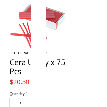
SKU: CERAUTILITYX75
Cera Utility x 75
Pcs
Price
$20.30
Quantity
*