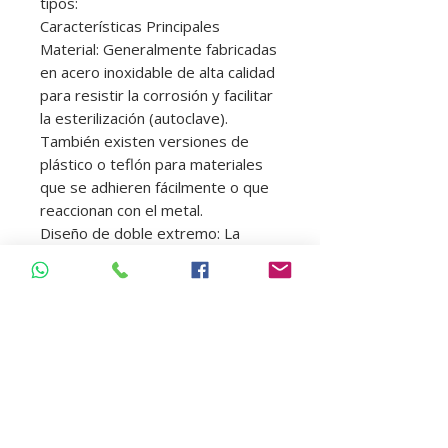
tipos:
Características Principales
Material: Generalmente fabricadas
en acero inoxidable de alta calidad
para resistir la corrosión y facilitar
la esterilización (autoclave).
También existen versiones de
plástico o teflón para materiales
que se adhieren fácilmente o que
reaccionan con el metal.
Diseño de doble extremo: La
mayoría son instrumentos
"dobles", con una parte activa en
cada extremo para ofrecer
versatilidad durante la mezcla.
Hojas (Partes activas): Suelen ser
planas, delgadas y con puntas
redondeadas o romas para no
rayar las losetas de mezcla.
Mango: Central, ergonómico y a