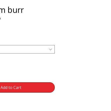
m burr
O
Add to Cart