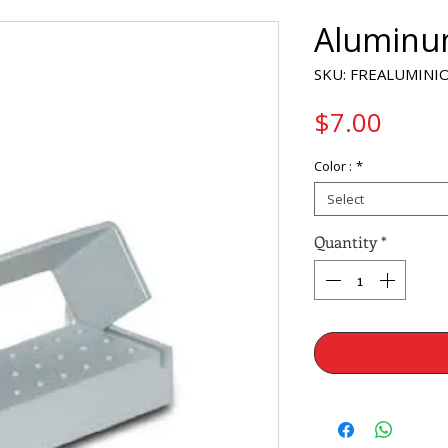
Aluminu
SKU: FREALUMINI
Price
$7.00
Color :
*
Select
Quantity
*