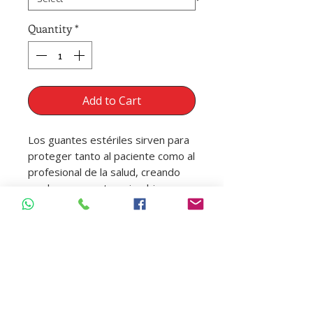
Quantity
*
Add to Cart
Los guantes estériles sirven para
proteger tanto al paciente como al
profesional de la salud, creando
una barrera contra microbios y
gérmenes en situaciones donde
se requiere un alto nivel de
asepsia, como en cirugías,
procedimientos invasivos o
manipulación de material biológico.