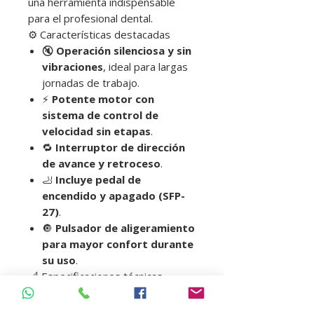
una herramienta indispensable
para el profesional dental.
⚙️ Características destacadas
🔇
Operación silenciosa y sin
vibraciones
, ideal para largas
jornadas de trabajo.
⚡
Potente motor con
sistema de control de
velocidad sin etapas
.
🔁
Interruptor de dirección
de avance y retroceso
.
🦶
Incluye pedal de
encendido y apagado (SFP-
27)
.
🔘
Pulsador de aligeramiento
para mayor confort durante
su uso
.
📐 Especificaciones técnicas
Fuente de alimentación:
AC
100 – 120V