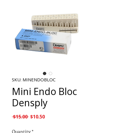
SKU: MINENDOBLOC
Mini Endo Bloc
Densply
Regular Price
Sale Price
 $15.00 
$10.50
Quantity
*