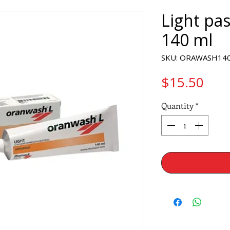
Light pa
140 ml
SKU: ORAWASH14
Pric
$15.50
Quantity
*