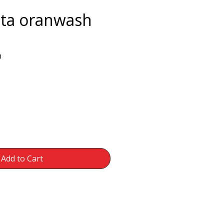
sta oranwash
0
e
Add to Cart