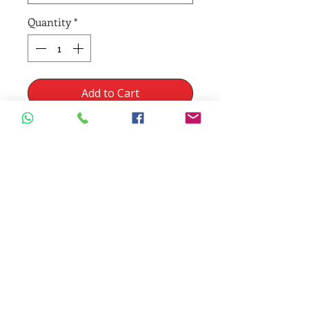
Quantity
*
Add to Cart
Martha's hair brushes set of 5
brushes number 2-4-6-8-10
Regresar Tienda
Insumos dentales | Box Dental | Ecuador
Pago online y seguro: