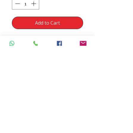
Add to Cart
Wire bending pliers
Material: Surgical Steel
Brand: Awan
Regresar Tienda
Insumos dentales | Box Dental | Ecuador
Pago online y seguro: