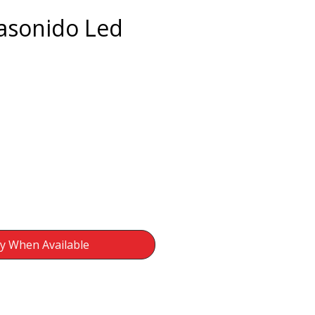
asonido Led
ce
fy When Available