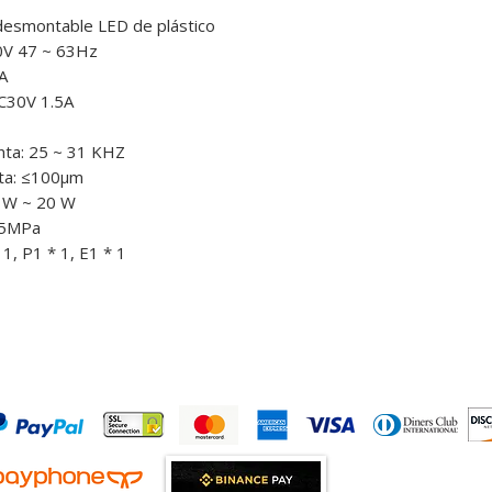
desmontable LED de plástico
40V 47 ~ 63Hz
A
DC30V 1.5A
unta: 25 ~ 31 KHZ
nta: ≤100μm
3 W ~ 20 W
05MPa
 1, P1 * 1, E1 * 1