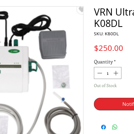
VRN Ultr
K08DL
SKU: K80DL
Pri
$250.00
Quantity
*
Out of Stock
Noti