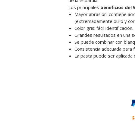
de la espátula.
Los principales
beneficios del
Mayor abrasión: contiene ácido
(extremadamente duro y cort
Color gris: fácil identificación.
Grandes resultados en una so
Se puede combinar con blanq
Consistencia adecuada para fác
La pasta puede ser aplicada
Pago online y seguro: