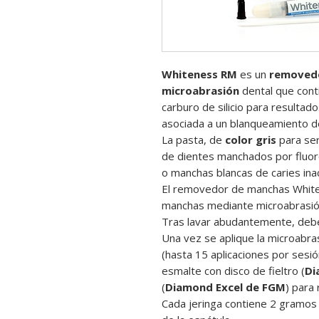
Whiteness RM
es un
removedo
microabrasión
dental que conti
carburo de silicio para resultad
asociada a un blanqueamiento de
La pasta, de
color gris
para ser
de dientes manchados por fluoro
o manchas blancas de caries inac
El removedor de manchas Whiten
manchas mediante microabrasión d
Tras lavar abudantemente, debe 
Una vez se aplique la microabra
(hasta 15 aplicaciones por sesió
esmalte con disco de fieltro (
Di
(
Diamond Excel de FGM
) para 
Cada jeringa contiene 2 gramos