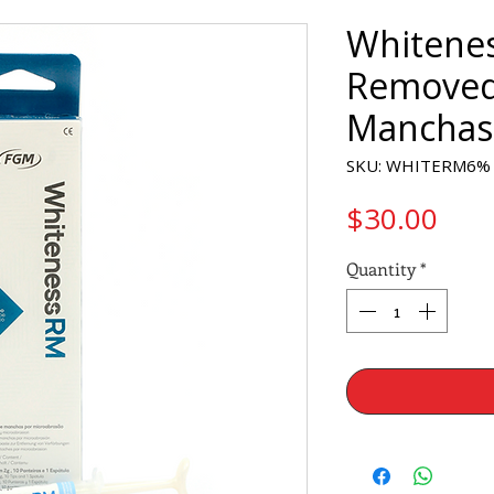
Whitene
Removed
Manchas
SKU: WHITERM6%
Pric
$30.00
Quantity
*