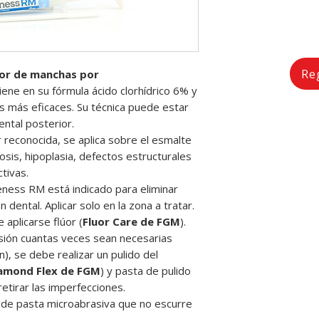
Re
r de manchas por
ene en su fórmula ácido clorhídrico 6% y
os más eficaces. Su técnica puede estar
ntal posterior.
 reconocida, se aplica sobre el esmalte
sis, hipoplasia, defectos estructurales
tivas.
ess RM está indicado para eliminar
ental. Aplicar solo en la zona a tratar.
aplicarse flúor (
Fluor Care de FGM
).
sión cuantas veces sean necesarias
n), se debe realizar un pulido del
amond Flex de FGM
) y pasta de pulido
retirar las imperfecciones.
 de pasta microabrasiva que no escurre