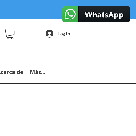
Log In
cerca de
Más...