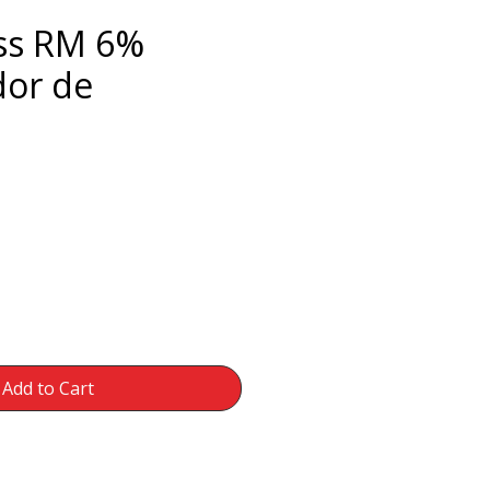
ss RM 6%
or de
e
Add to Cart