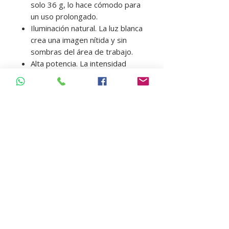
solo 36 g, lo hace cómodo para
un uso prolongado.
Iluminación natural. La luz blanca
crea una imagen nítida y sin
sombras del área de trabajo.
Alta potencia. La intensidad
luminosa máxima alcanza los
23.000 lux.
Batería moderna. La batería de
iones de litio proporciona
energía confiable y capacidad
de recarga.
Batería de larga
duración. Hasta 5 horas de
funcionamiento continuo sin
necesidad de recarga.
Marca : Eighteeth