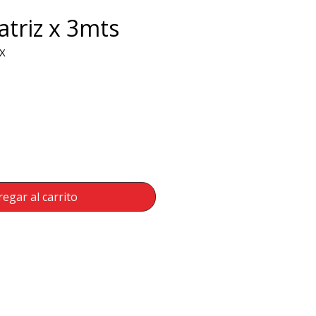
triz x 3mts
X
ecio
egar al carrito