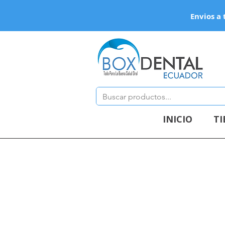
Envios a 
INICIO
T