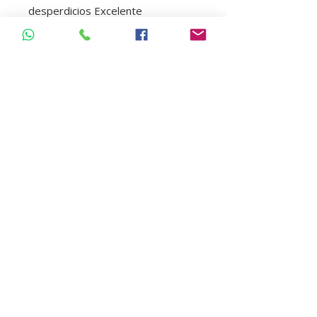
desperdicios Excelente
rendimiento: El kit completo rinde
18 aplicaciones. Colorante Rojo-
Carmín: Facilita la visualización del
campo de aplicación del producto.
Se produce incoloro al final del
proceso de aclaramiento
Origen : Brasil
Numero Pacientes : 3
Obsequio barrera gengival
Regresar Tienda
Insumos dentales | Box Dental | Ecuador
Pago online y seguro: