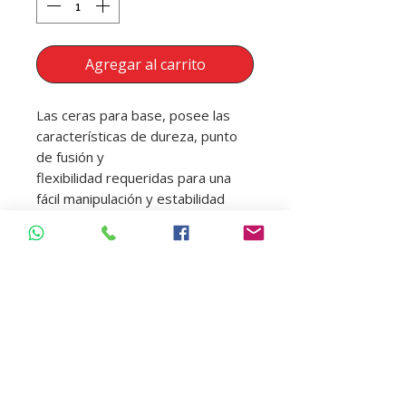
Agregar al carrito
Las ceras para base, posee las
características de dureza, punto
de fusión y
flexibilidad requeridas para una
fácil manipulación y estabilidad
dimensional de los
trabajos realizados en laboratorio.
Contenido : 20 Pcs
DESCUENTO ESPECIAL
ESTUDIANTES
Regresar Tienda