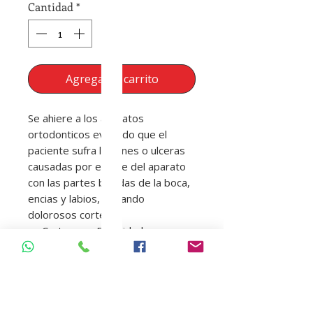
Cantidad
*
Agregar al carrito
Se ahiere a los aparatos
ortodonticos evitando que el
paciente sufra lesiones o ulceras
causadas por el roce del aparato
con las partes blandas de la boca,
encias y labios, evitando
dolorosos cortes
Carton por 50 unidades
Caja x 5 barras de sabor a
Menta
8.55 mm de Ancho x 27 mm de
largo
5 Tipos de colores diferentes