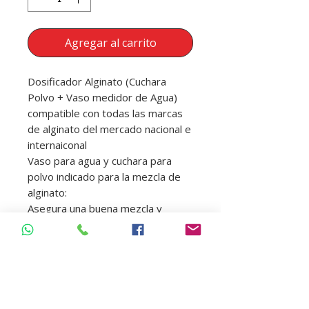
Agregar al carrito
Dosificador Alginato (Cuchara
Polvo + Vaso medidor de Agua)
compatible con todas las marcas
de alginato del mercado nacional e
internaiconal
Vaso para agua y cuchara para
polvo indicado para la mezcla de
alginato:
Asegura una buena mezcla y
posterior impresión con las
proporciones adecuadas.
Ahorro en tiempo, dinero y
resultados.
Fabricados en plástico resistente.
Disponible en diferentes unidades.