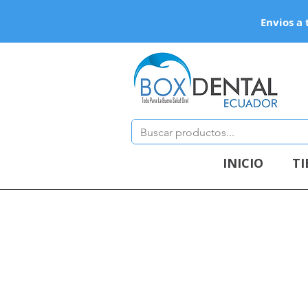
Envios a 
INICIO
T