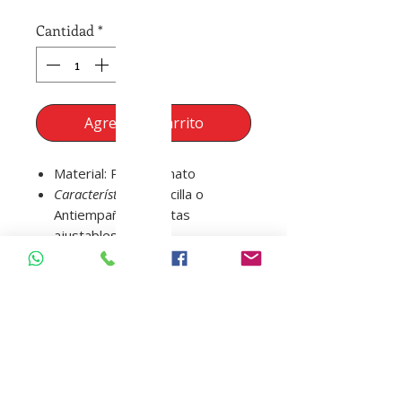
Cantidad
*
Agregar al carrito
Material: Policarbonato
Características:
Sencilla o
Antiempañante, Patas
ajustables
Las gafas de seguridad
Tomahawk Antiempañantes
ofrecen protección frontal y lateral
contra impactos moderados,
chispas, partículas,fluido y demas