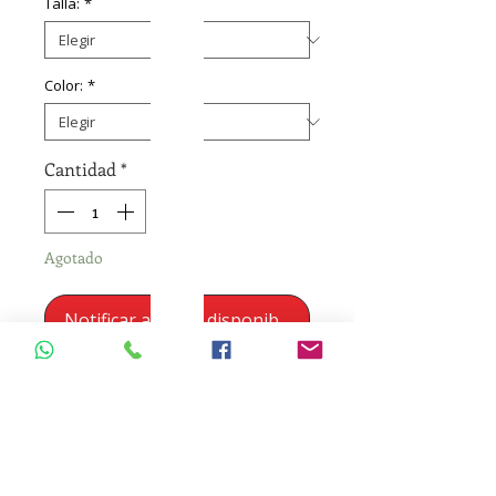
Talla:
*
Color:
*
Cantidad
*
Agotado
Notificar al estar disponible
Guantes de Nitrilo para
examinacion. Antialergicos.
Sinteticos. No esteriles.
Descartables. Ambidiestros.