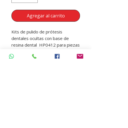
Agregar al carrito
Kits de pulido de prótesis
dentales ocultas con base de
resina dental HP0412 para piezas
de mano de baja velocidad
Contiene : 12 piezas
3 tipo de grano Grueso, Medio,
Fino 2 Modelos
Regresar Tienda
Insumos dentales | Box Dental | Ecuador