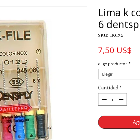
Lima k co
6 dentsp
SKU: LKCX6
Pr
7,50 US$
elige producto :
*
Elegir
Cantidad
*
Agr