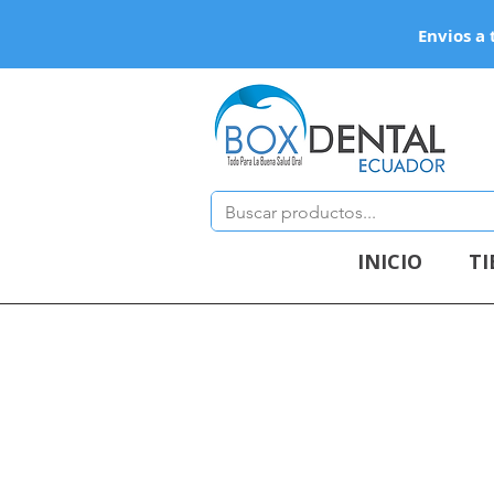
Envios a 
INICIO
T