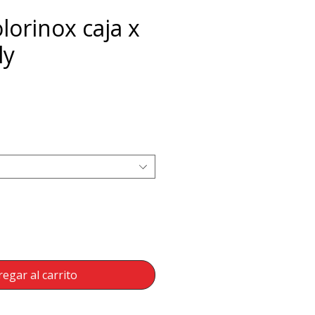
lorinox caja x
ly
ecio
egar al carrito