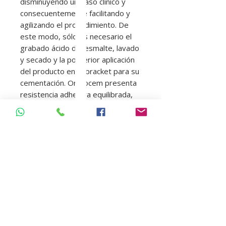
disminuyendo un paso clínico y
consecuentemente facilitando y
agilizando el procedimiento. De
este modo, sólo es necesario el
grabado ácido del esmalte, lavado
y secado y la posterior aplicación
del producto en el bracket para su
cementación. Orthocem presenta
resistencia adhesiva equilibrada,
desarollada para ser suficiente
para resistir la necesidad mecánica
del tratamiento ortodóncico,
aunque no excesivamente
adhesivo como para dificultar su
remoción al final del tratamiento.
Además, su viscosidad permite
colocar fácilmente los brackets y
su capacidad de resistir a la
variación de color a lo largo del
tiempo genera un beneficio