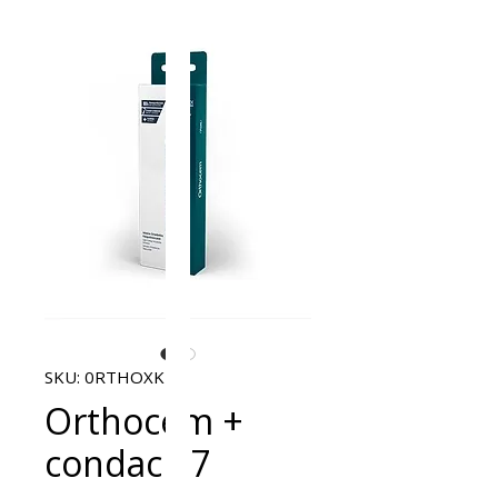
SKU: 0RTHOXKIT
Orthocem +
condac 37