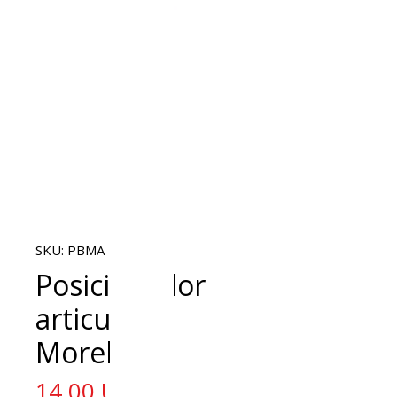
SKU: PBMA
Posicionador
articulado
Morelli
Precio
14,00 US$