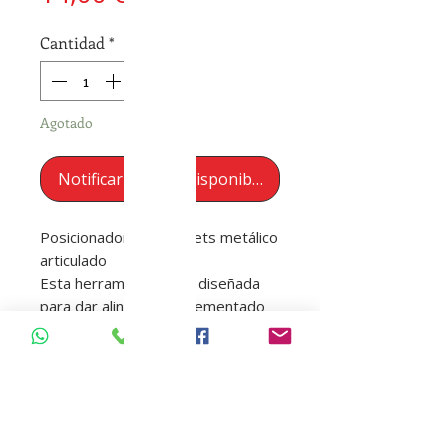
Cantidad
*
Agotado
Notificar al estar disponible
Posicionador de Brackets metálico
articulado
Esta herramienta está diseñada
para dar alineación al cementado
de Brackets, de excelente calidad
y con sus cabezales articulados
para dar comodidad de uso en
cualquier posición de trabajo.
tipo de posicion 5.0-4.5-4.0-3.5