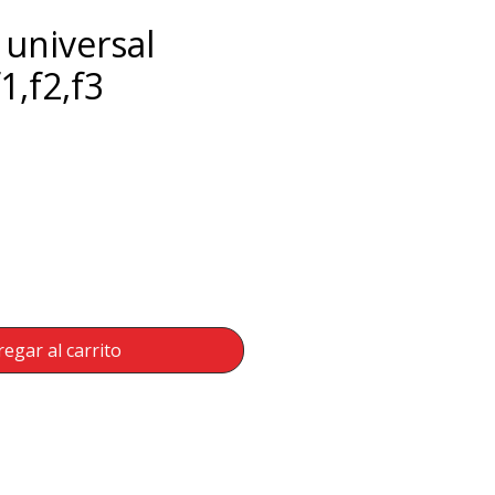
 universal
f1,f2,f3
Precio
egar al carrito