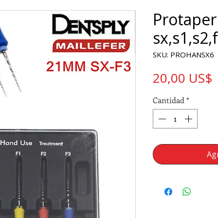
Protaper
sx,s1,s2,
SKU: PROHANSX6
20,00 US$
Cantidad
*
Agr