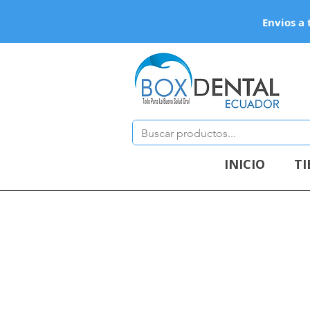
Envios a 
INICIO
T