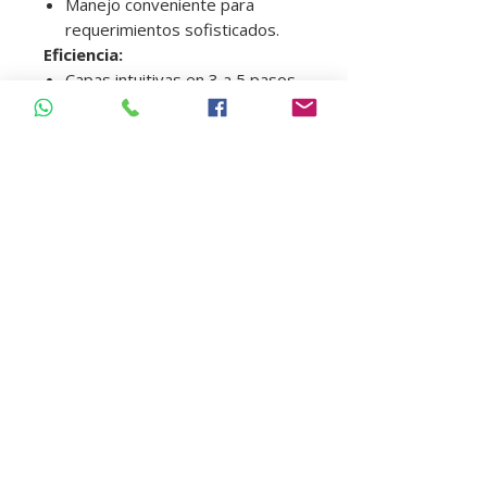
Manejo conveniente para
requerimientos sofisticados.
Eficiencia:
Capas intuitivas en 3 a 5 pasos
solamente.
Estética eficiente
IPS Empress Direct forma parte
de la categoría de productos
«Restauraciones directas». Los
productos de esta categoría
cubren los procedimientos
involucrados en restauraciones
directas, desde la preparación
hasta el cuidado de la
restauración. Los productos se
coordinan de manera óptima entre
sí y permiten un procedimiento y
una aplicación exitosa.