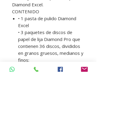
Diamond Excel.
CONTENIDO
• 1 pasta de pulido Diamond
Excel
• 3 paquetes de discos de
papel de lija Diamond Pro que
contienen 36 discos, divididos
en granos gruesos, medianos y
finos;
• 1 paquete de discos de fieltro
Diamond Flex que contiene 14
fieltros;
VENTAJAS
• Diversidad de productos para un
acabado completo.
• Eficiencia en la más amplia gama
de materiales.
• Practicidad para el profesional.
• Mejor relación costo-beneficio.