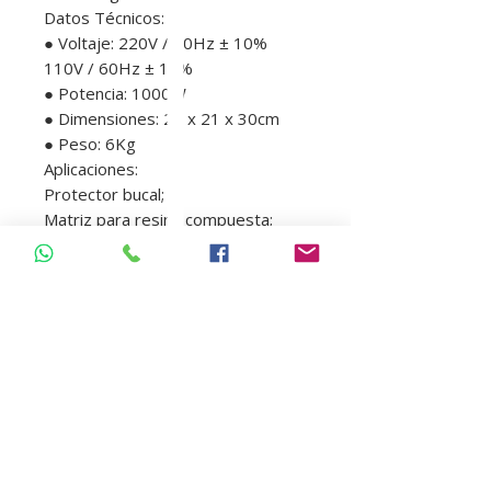
Datos Técnicos:
● Voltaje: 220V / 50Hz ± 10%
110V / 60Hz ± 10%
● Potencia: 1000W
● Dimensiones: 25 x 21 x 30cm
● Peso: 6Kg
Aplicaciones:
Protector bucal;
Matriz para resina compuesta;
Puentes provisionales
Casquetes;
Fijación de braquetes;
Molde para fluoretación;
Guía quirúrgico;
Placa de mordida (bruxismo);
Placa base;
Moldes individuales;
Moldes para blanqueamiento
casero;